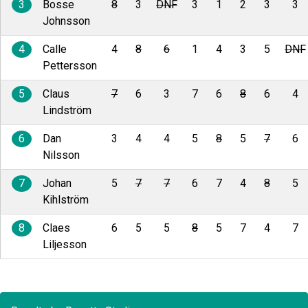
3
Bosse
8
3
DNF
3
1
2
3
3
Johnsson
4
Calle
4
8
6
1
4
3
5
DNF
Pettersson
5
Claus
7
6
3
7
6
8
6
4
Lindström
6
Dan
3
4
4
5
8
5
7
6
Nilsson
7
Johan
5
7
7
6
7
4
8
5
Kihlström
8
Claes
6
5
5
8
5
7
4
7
Liljesson