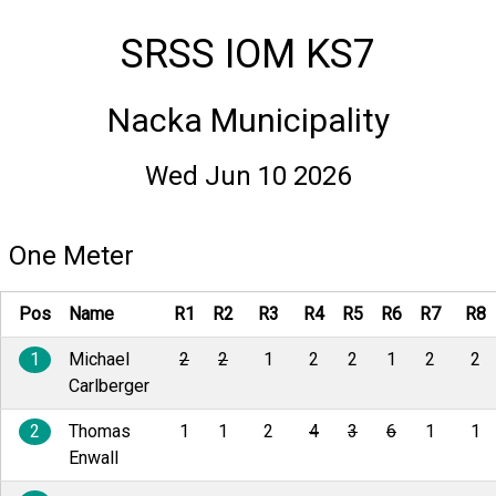
SRSS IOM KS7
Nacka Municipality
Wed Jun 10 2026
One Meter
Pos
Name
R1
R2
R3
R4
R5
R6
R7
R8
1
Michael
2
2
1
2
2
1
2
2
Carlberger
2
Thomas
1
1
2
4
3
6
1
1
Enwall